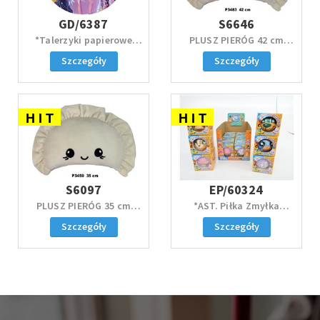
GD/6387
S6646
*Talerzyki papierowe
PLUSZ PIERÓG 42 cm
KPOP Demon Hunters 23
kremowy
Szczegóły
Szczegóły
cm 8szt
H I T
H I T
S6097
EP/60324
PLUSZ PIERÓG 35 cm
*AST. Piłka Zmyłka
kremowy
Zwierzaki, seria 2, 6 ass.
Szczegóły
Szczegóły