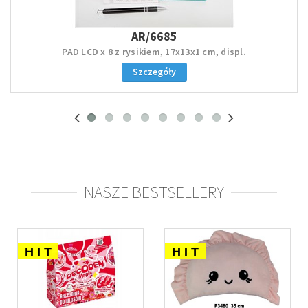
AR/6685
PAD LCD x 8 z rysikiem, 17x13x1 cm, displ.
Szczegóły
NASZE BESTSELLERY
H I T
H I T