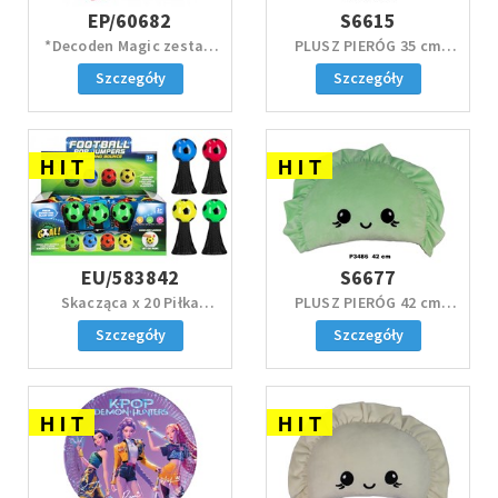
EP/60682
S6615
*Decoden Magic zestaw
PLUSZ PIERÓG 35 cm
classic, 2 ass.
różowy
Szczegóły
Szczegóły
H I T
H I T
EU/583842
S6677
Skacząca x 20 Piłka
PLUSZ PIERÓG 42 cm
świecąca 9cm
zielony
Szczegóły
Szczegóły
H I T
H I T