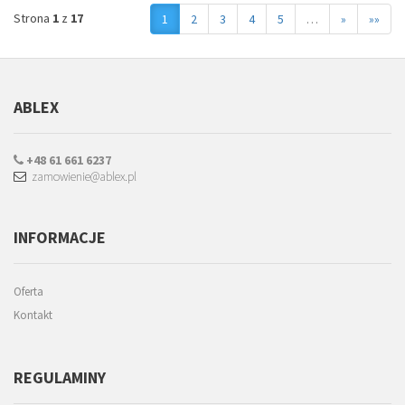
Strona
1
z
17
1
2
3
4
5
…
»
»»
ABLEX
+48 61 661 6237
zamowienie@ablex.pl
INFORMACJE
Oferta
Kontakt
REGULAMINY