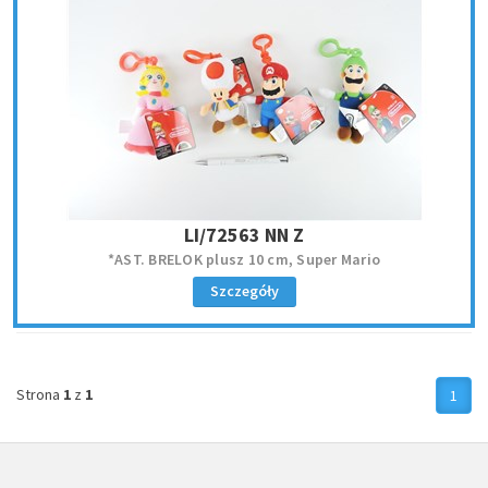
LI/72563 NN Z
*AST. BRELOK plusz 10 cm, Super Mario
Szczegóły
Strona
1
z
1
1