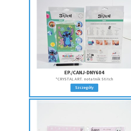
EP./CANJ-DNY604
*CRYSTAL ART. notatnik Stitch
Szczegóły