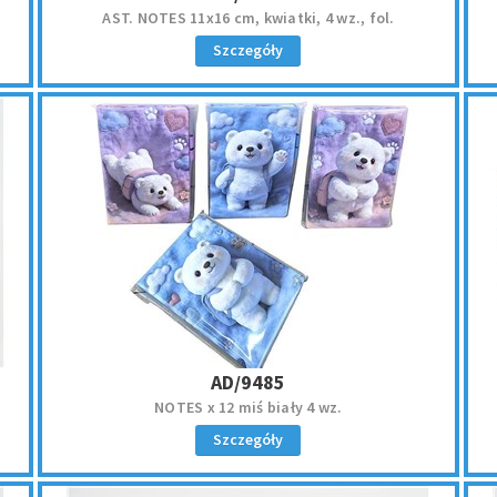
AST. NOTES 11x16 cm, kwiatki, 4 wz., fol.
Szczegóły
AD/9485
NOTES x 12 miś biały 4 wz.
Szczegóły