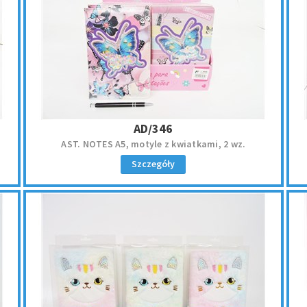
AD/346
AST. NOTES A5, motyle z kwiatkami, 2 wz.
Szczegóły