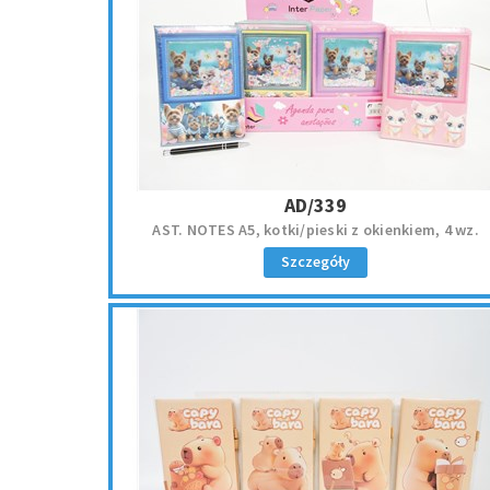
AD/339
AST. NOTES A5, kotki/pieski z okienkiem, 4 wz.
Szczegóły