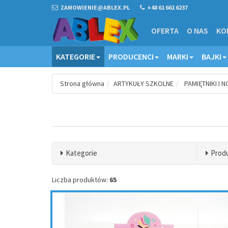
ZAMOWIENIE@ABLEX.PL
+48 61 661 6237
OFERTA
O NAS
KO
KATEGORIE
PRODUCENCI
MARKI
BAJKI
Strona główna
ARTYKUŁY SZKOLNE
PAMIĘTNIKI I N
Kategorie
Prod
Liczba produktów:
65