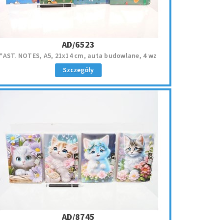
AD/6523
*AST. NOTES, A5, 21x14 cm, auta budowlane, 4 wz
Szczegóły
AD/8745