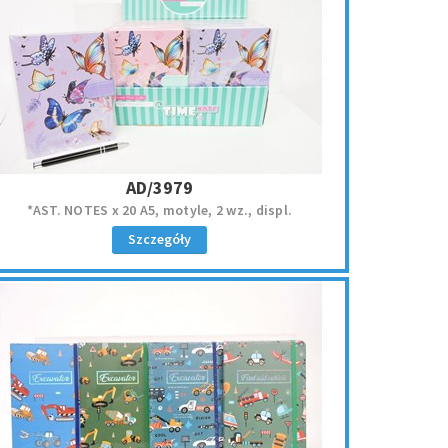
AD/3979
*AST. NOTES x 20 A5, motyle, 2 wz., displ.
Szczegóły