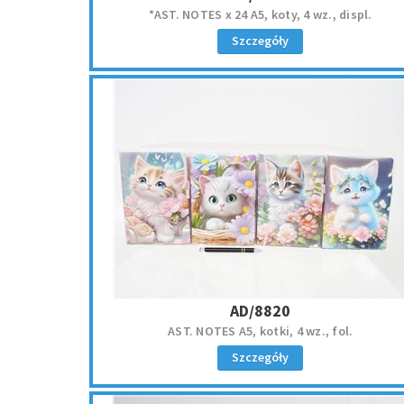
*AST. NOTES x 24 A5, koty, 4 wz., displ.
Szczegóły
AD/8820
AST. NOTES A5, kotki, 4 wz., fol.
Szczegóły