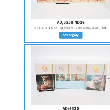
AD/5259 ND26
AST. NOTES A5, kapibara, 21x14 cm, 4 wz., fol.
Szczegóły
AD/6530