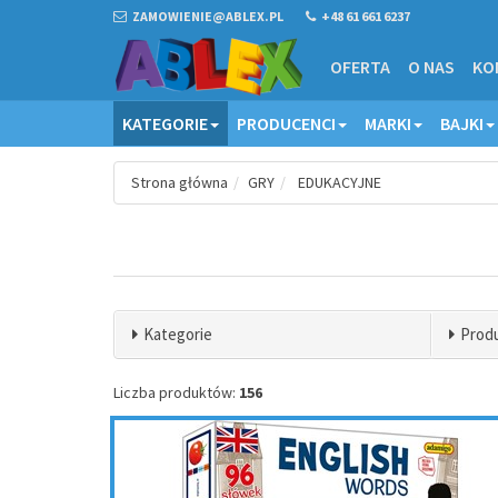
ZAMOWIENIE@ABLEX.PL
+48 61 661 6237
OFERTA
O NAS
KO
KATEGORIE
PRODUCENCI
MARKI
BAJKI
Strona główna
GRY
EDUKACYJNE
Kategorie
Prod
Liczba produktów:
156