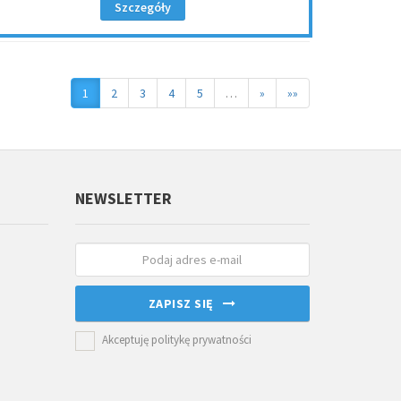
Szczegóły
1
2
3
4
5
…
»
»»
NEWSLETTER
ZAPISZ SIĘ
Akceptuję politykę prywatności