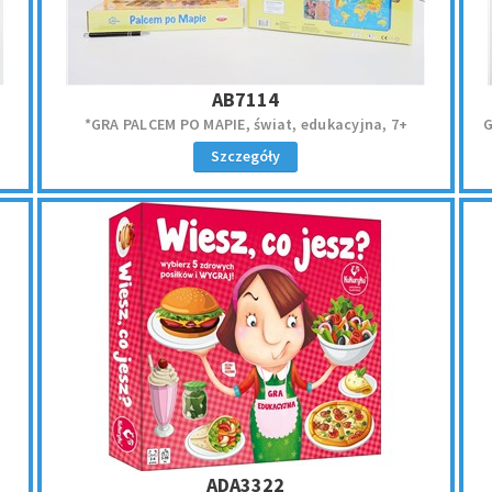
AB7114
*GRA PALCEM PO MAPIE, świat, edukacyjna, 7+
G
Szczegóły
ADA3322