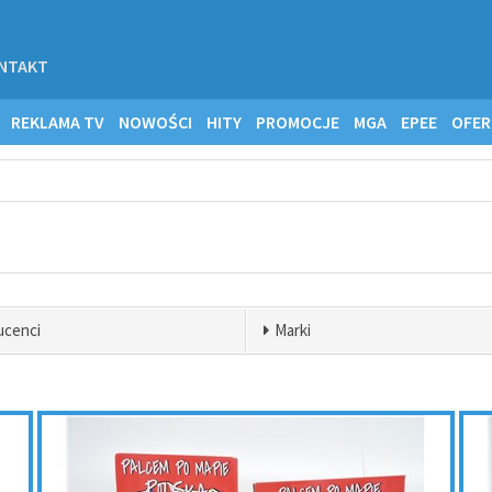
NTAKT
REKLAMA TV
NOWOŚCI
HITY
PROMOCJE
MGA
EPEE
OFER
ucenci
Marki