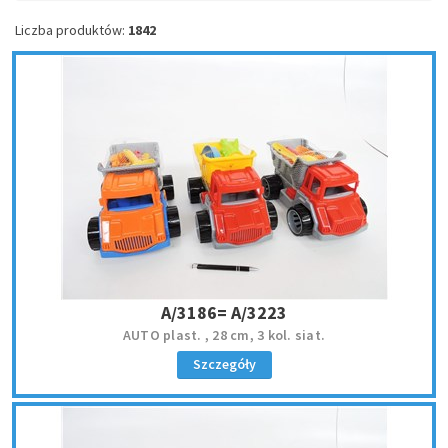
Liczba produktów:
1842
A/3186= A/3223
AUTO plast. , 28 cm, 3 kol. siat.
Szczegóły