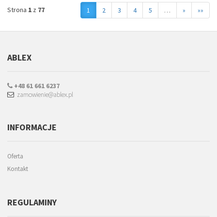
Strona
1
z
77
1
2
3
4
5
…
»
»»
ABLEX
+48 61 661 6237
zamowienie@ablex.pl
INFORMACJE
Oferta
Kontakt
REGULAMINY