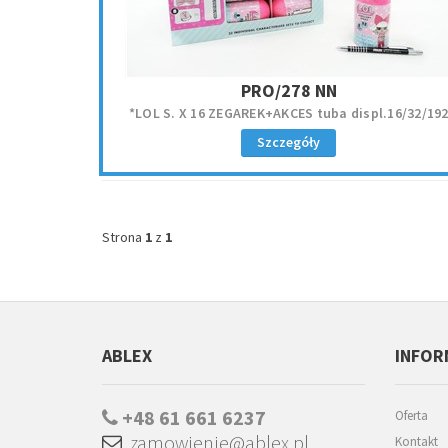
PRO/278 NN
*LOL S. X 16 ZEGAREK+AKCES tuba displ.16/32/19
Szczegóły
Strona
1
z
1
ABLEX
INFOR
+48 61 661 6237
Oferta
zamowienie@ablex.pl
Kontakt