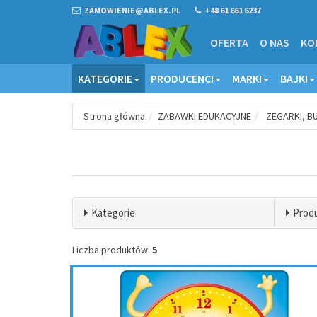
ZAMOWIENIE@ABLEX.PL
+48 61 661 6237
OFERTA
O NAS
KO
KATEGORIE
PRODUCENCI
MARKI
BAJKI
Strona główna
ZABAWKI EDUKACYJNE
ZEGARKI, BU
Kategorie
Prod
Liczba produktów:
5