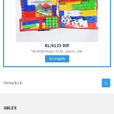
KL/6123 DIP
*KLOCKI maxi, 72 el., plast., fol.
Szczegóły
Strona
1
z
1
1
ABLEX