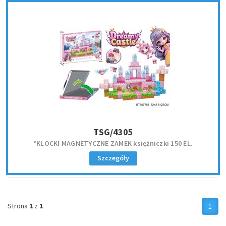
TSG/4305
*KLOCKI MAGNETYCZNE ZAMEK księżniczki 150 EL.
Szczegóły
Strona
1
z
1
1