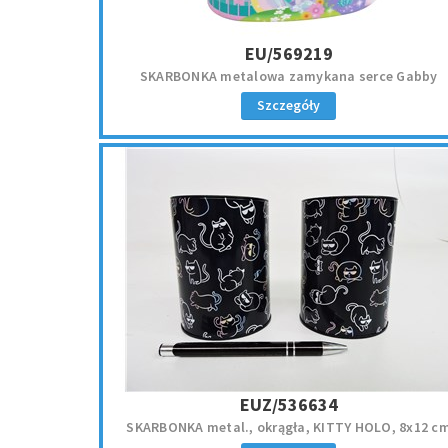
EU/569219
SKARBONKA metalowa zamykana serce Gabby
Szczegóły
EUZ/536634
SKARBONKA metal., okrągła, KITTY HOLO, 8x12 c