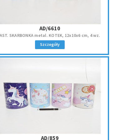
AD/6610
AST. SKARBONKA metal. KOTEK, 12x10x6 cm, 4 wz.
Szczegóły
AD/859