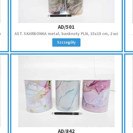
AD/501
m
AST. SKARBONKA metal, banknoty PLN, 15x10 cm, 2 wz
Szczegóły
AD/842