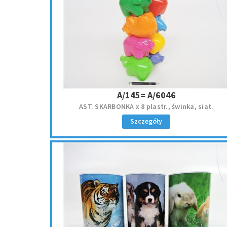
A/145= A/6046
AST. SKARBONKA x 8 plastr., świnka, siat.
Szczegóły