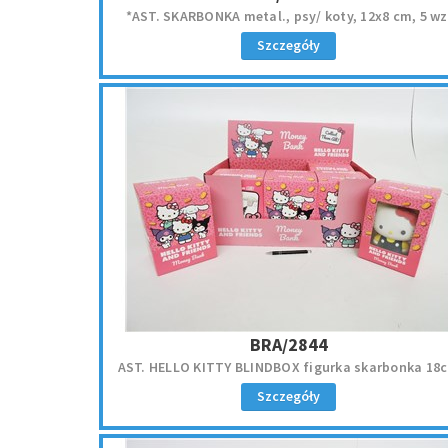
*AST. SKARBONKA metal., psy/ koty, 12x8 cm, 5 wz
Szczegóły
BRA/2844
AST. HELLO KITTY BLINDBOX figurka skarbonka 18
Szczegóły