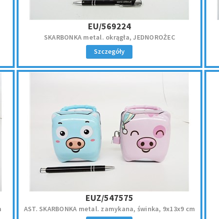
EU/569224
SKARBONKA metal. okrągła, JEDNOROŻEC
Szczegóły
EUZ/547575
m
AST. SKARBONKA metal. zamykana, świnka, 9x13x9 cm