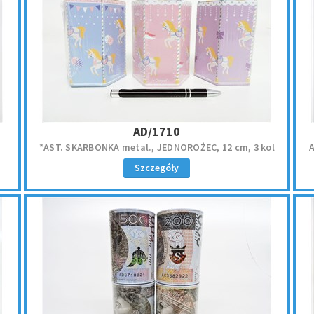
AD/1710
*AST. SKARBONKA metal., JEDNOROŻEC, 12 cm, 3 kol
A
Szczegóły