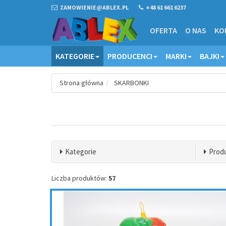
ZAMOWIENIE@ABLEX.PL
+48 61 661 6237
OFERTA
O NAS
KO
KATEGORIE
PRODUCENCI
MARKI
BAJKI
Strona główna
SKARBONKI
Kategorie
Prod
Liczba produktów:
57