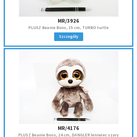
MR/3926
PLUSZ Beanie Boos, 15 cm, TURBO turtle
Szczegóły
MR/4176
PLUSZ Beanie Boos, 24 cm, DANGLER leniwiec szary