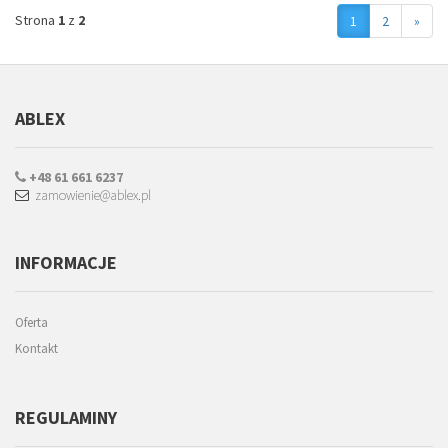
Strona
1
z
2
1
2
»
ABLEX
+48 61 661 6237
zamowienie@ablex.pl
INFORMACJE
Oferta
Kontakt
REGULAMINY