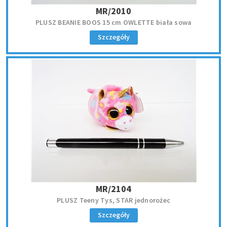
MR/2010
PLUSZ BEANIE BOOS 15 cm OWLETTE biała sowa
Szczegóły
MR/2104
PLUSZ Teeny Tys, STAR jednorożec
Szczegóły