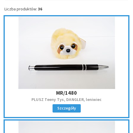
Liczba produktów:
36
MR/1480
PLUSZ Teeny Tys, DANGLER, leniwiec
Szczegóły