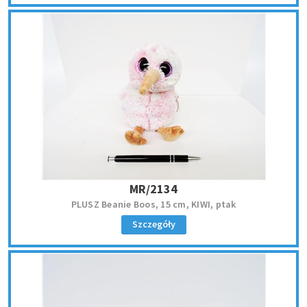
MR/2134
PLUSZ Beanie Boos, 15 cm, KIWI, ptak
Szczegóły