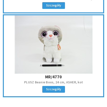
Szczegóły
MR/4770
PLUSZ Beanie Boos, 24 cm, ASHER, kot
Szczegóły