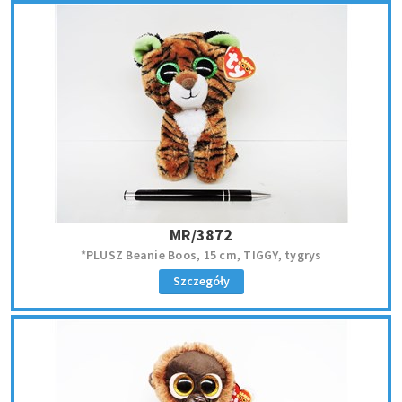
MR/3872
*PLUSZ Beanie Boos, 15 cm, TIGGY, tygrys
Szczegóły