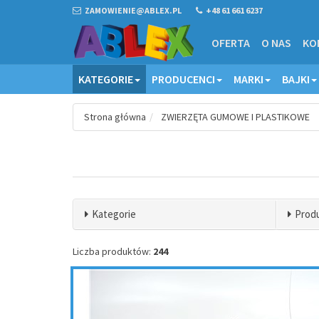
ZAMOWIENIE@ABLEX.PL
+48 61 661 6237
OFERTA
O NAS
KO
KATEGORIE
PRODUCENCI
MARKI
BAJKI
Strona główna
ZWIERZĘTA GUMOWE I PLASTIKOWE
Kategorie
Prod
Liczba produktów:
244