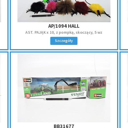
AP/1094 HALL
AST. PAJĄK x 10, z pompką, skoczący, 5 wz
Szczegóły
BB31677