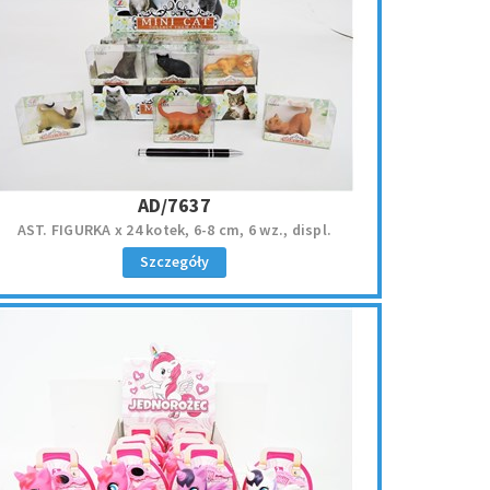
AD/7637
AST. FIGURKA x 24 kotek, 6-8 cm, 6 wz., displ.
Szczegóły