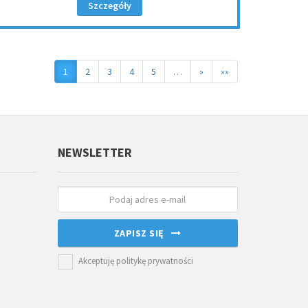
Szczegóły
1
2
3
4
5
…
»
»»
NEWSLETTER
ZAPISZ SIĘ
Akceptuję politykę prywatności