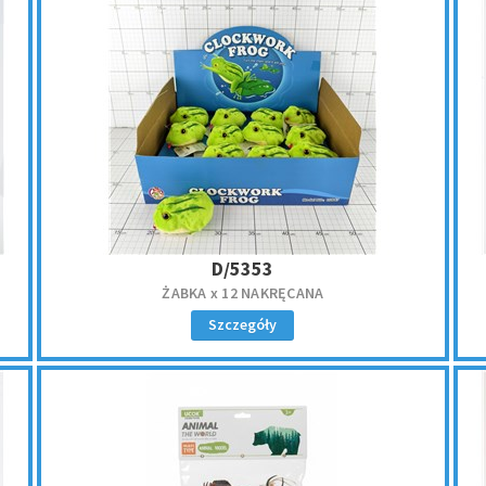
D/5353
ŻABKA x 12 NAKRĘCANA
Szczegóły