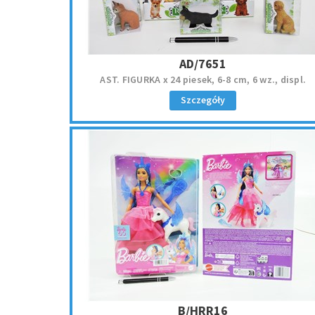
AD/7651
AST. FIGURKA x 24 piesek, 6-8 cm, 6 wz., displ.
Szczegóły
B/HRR16