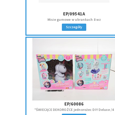
EP/09541A
Misie gumowe w ubrankach 8 wz
Szczegóły
EP/60086
*ŚWIECĄCE DEKOROŻCE jednorożec DIY Deluxe /4