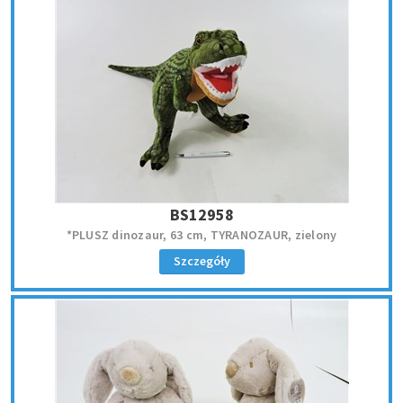
BS12958
*PLUSZ dinozaur, 63 cm, TYRANOZAUR, zielony
Szczegóły