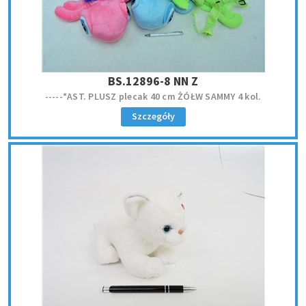
BS.12896-8 NN Z
-----*AST. PLUSZ plecak 40 cm ŻÓŁW SAMMY 4 kol.
Szczegóły