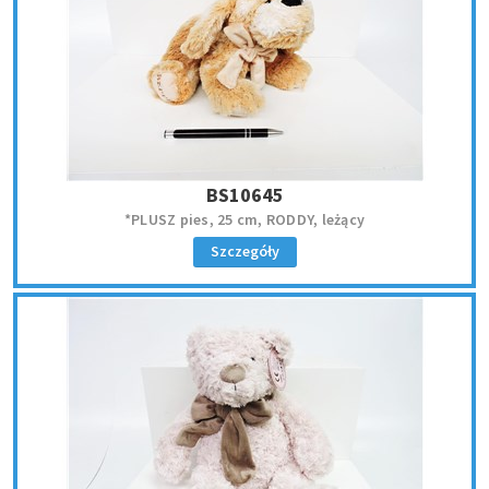
BS10645
*PLUSZ pies, 25 cm, RODDY, leżący
Szczegóły