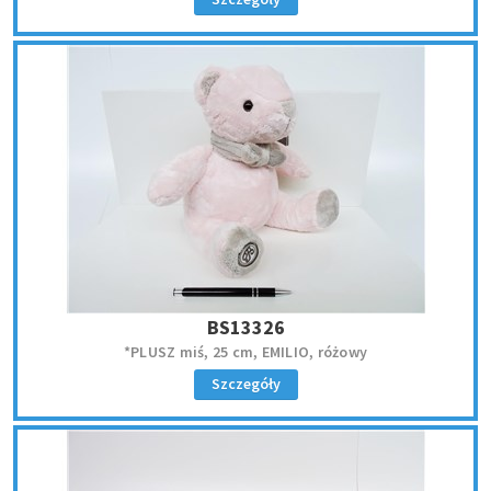
BS13326
*PLUSZ miś, 25 cm, EMILIO, różowy
Szczegóły