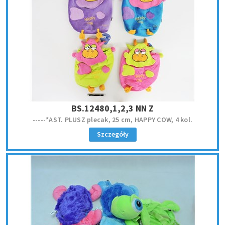
BS.12480,1,2,3 NN Z
-----*AST. PLUSZ plecak, 25 cm, HAPPY COW, 4 kol.
Szczegóły