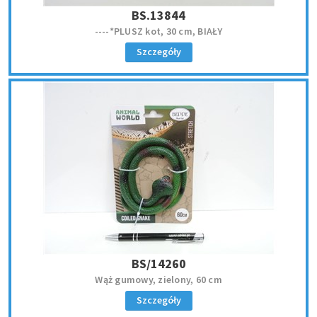
BS.13844
----*PLUSZ kot, 30 cm, BIAŁY
Szczegóły
BS/14260
Wąż gumowy, zielony, 60 cm
Szczegóły