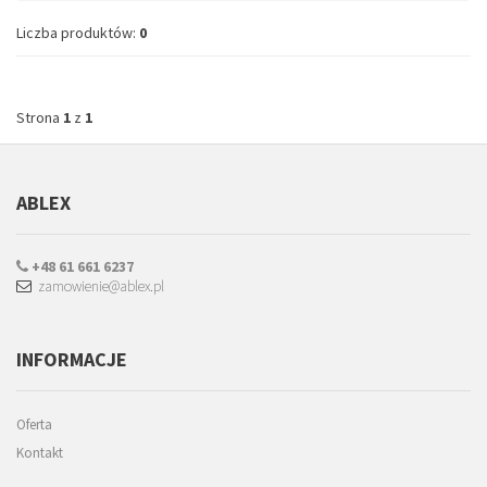
Liczba produktów:
0
Strona
1
z
1
ABLEX
+48 61 661 6237
zamowienie@ablex.pl
INFORMACJE
Oferta
Kontakt