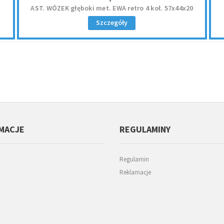
AST. WÓZEK głęboki met. EWA retro 4 koł. 57x44x20
Szczegóły
MACJE
REGULAMINY
Regulamin
Reklamacje