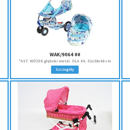
WAK/9064 ##
*AST. WÓZEK głęboki metal. OLA 4 k. 52x38x68 cm
Szczegóły