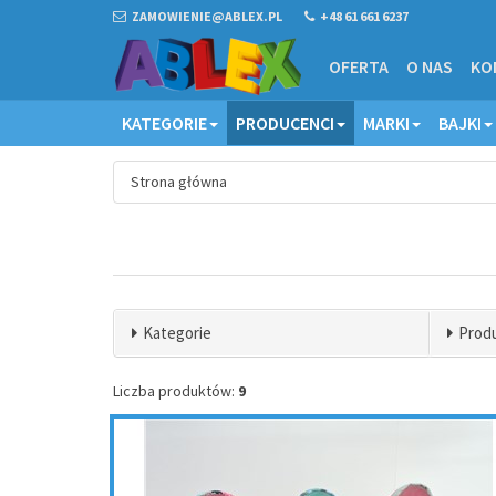
ZAMOWIENIE@ABLEX.PL
+48 61 661 6237
OFERTA
O NAS
KO
KATEGORIE
PRODUCENCI
MARKI
BAJKI
Strona główna
Kategorie
Prod
Liczba produktów:
9