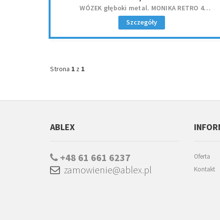
WÓZEK głęboki metal. MONIKA RETRO 4
koł.75x32x70xm
Szczegóły
Strona
1
z
1
ABLEX
INFOR
+48 61 661 6237
Oferta
zamowienie@ablex.pl
Kontakt