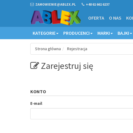
ZAMOWIENIE@ABLEX.PL
+48 61 661 6237
OFERTA
O NAS
KO
KATEGORIE
PRODUCENCI
MARKI
BAJKI
Strona główna
Rejestracja
Zarejestruj się
KONTO
E-mail