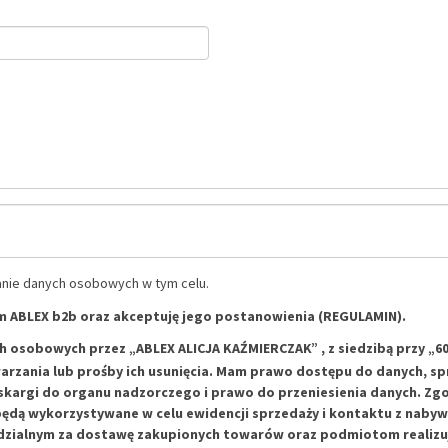
anie danych osobowych w tym celu.
m ABLEX b2b oraz akceptuję jego postanowienia
(REGULAMIN)
.
 osobowych przez „ABLEX ALICJA KAŹMIERCZAK” , z siedzibą przy „
rzania lub prośby ich usunięcia. Mam prawo dostępu do danych, sp
skargi do organu nadzorczego i prawo do przeniesienia danych. Zg
będą wykorzystywane w celu ewidencji sprzedaży i kontaktu z nabyw
ialnym za dostawę zakupionych towarów oraz podmiotom realizują