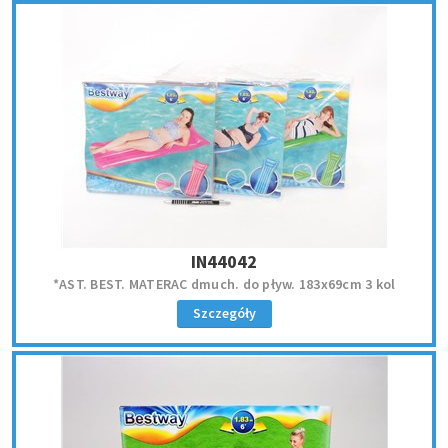
IN44042
*AST. BEST. MATERAC dmuch. do pływ. 183x69cm 3 kol
Szczegóły