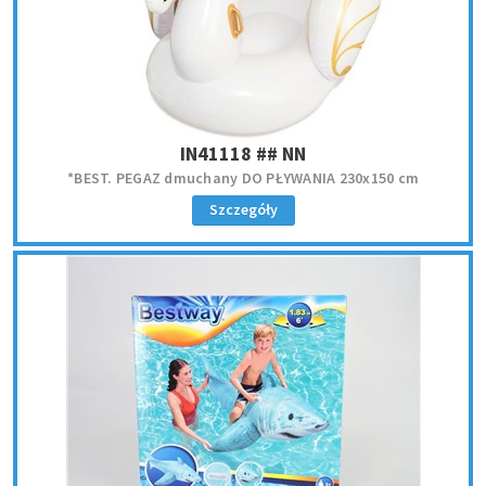
IN41118 ## NN
*BEST. PEGAZ dmuchany DO PŁYWANIA 230x150 cm
Szczegóły