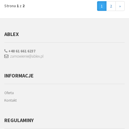
Strona
1
z
2
1
2
»
ABLEX
+48 61 661 6237
zamowienie@ablex.pl
INFORMACJE
Oferta
Kontakt
REGULAMINY