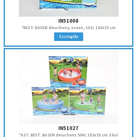
IN51008
*BEST. BASEN dmuchany, ocean, 101L 102x25 cm
Szczegóły
IN51027
*AST. BEST. BASEN dmuchany 506L 183x33 cm 3 kol