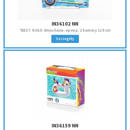
IN36102 NN
*BEST. KOŁO dmuchane, opona, 2 komory 119 cm
Szczegóły
IN36159 NN