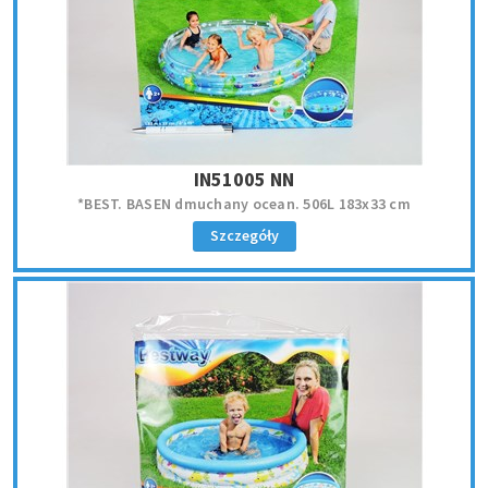
IN51005 NN
*BEST. BASEN dmuchany ocean. 506L 183x33 cm
Szczegóły