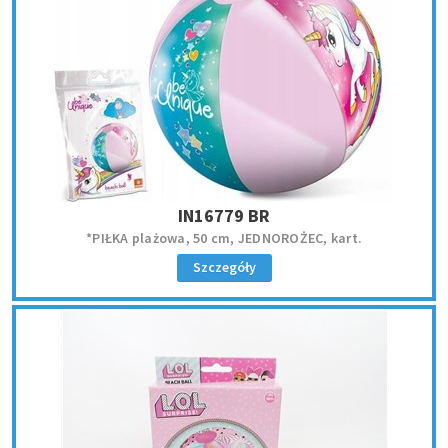
IN16779 BR
*PIŁKA plażowa, 50 cm, JEDNOROŻEC, kart.
Szczegóły