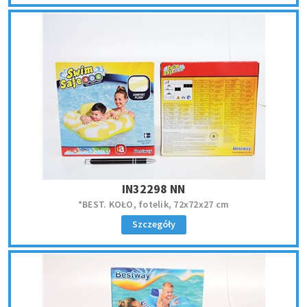
IN32298 NN
*BEST. KOŁO, fotelik, 72x72x27 cm
Szczegóły