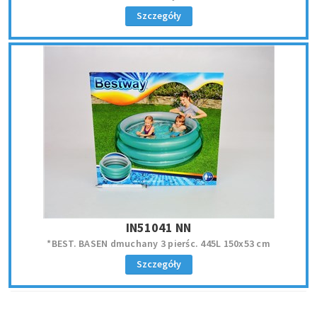
Szczegóły
IN51041 NN
*BEST. BASEN dmuchany 3 pierśc. 445L 150x53 cm
Szczegóły