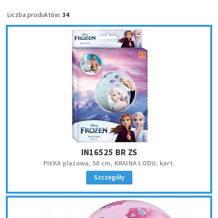
Liczba produktów:
34
IN16525 BR ZS
PIŁKA plażowa, 50 cm, KRAINA LODU, kart.
Szczegóły