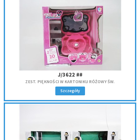
J/3622 ##
ZEST. PIĘKNOŚCI W KARTONIKU RÓŻOWY ŚW.
Szczegóły