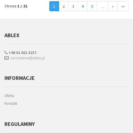
Strona
1
z
21
1
2
3
4
5
…
»
»»
ABLEX
+48 61 661 6237
zamowienie@ablex.pl
INFORMACJE
Oferta
Kontakt
REGULAMINY