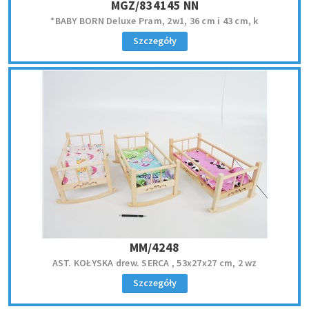
MGZ/834145 NN
*BABY BORN Deluxe Pram, 2w1, 36 cm i 43 cm, k
Szczegóły
MM/4248
AST. KOŁYSKA drew. SERCA , 53x27x27 cm, 2 wz
Szczegóły