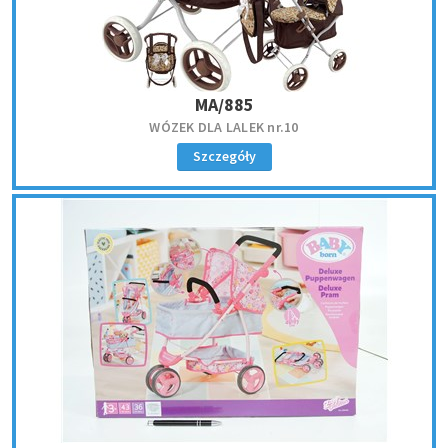
MA/885
WÓZEK DLA LALEK nr.10
Szczegóły