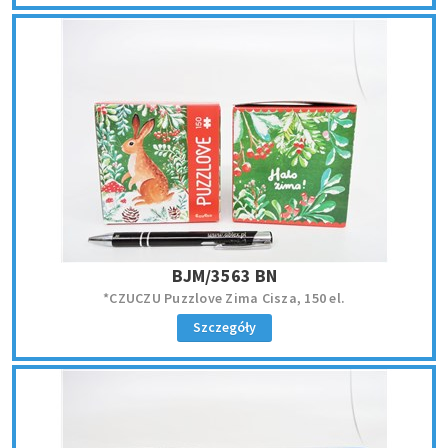
BJM/3563 BN
*CZUCZU Puzzlove Zima Cisza, 150 el.
Szczegóły