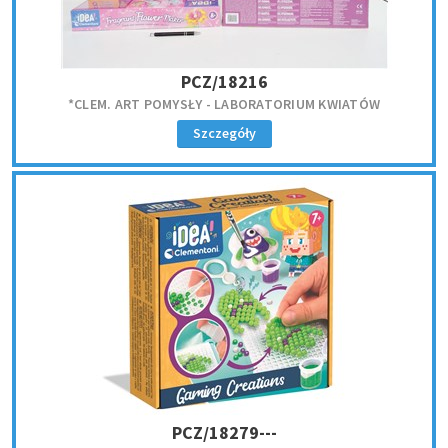
PCZ/18216
*CLEM. ART POMYSŁY - LABORATORIUM KWIATÓW
Szczegóły
PCZ/18279---