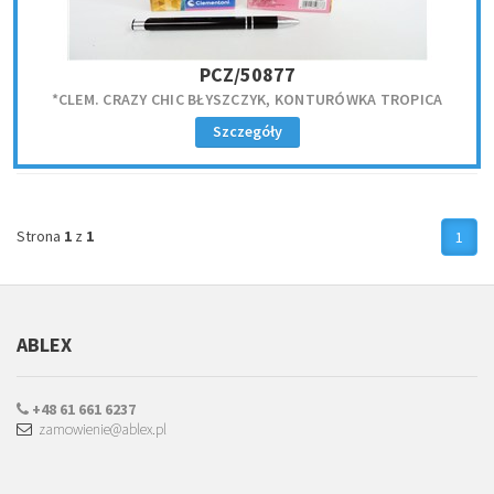
PCZ/50877
*CLEM. CRAZY CHIC BŁYSZCZYK, KONTURÓWKA TROPICA
Szczegóły
Strona
1
z
1
1
ABLEX
+48 61 661 6237
zamowienie@ablex.pl